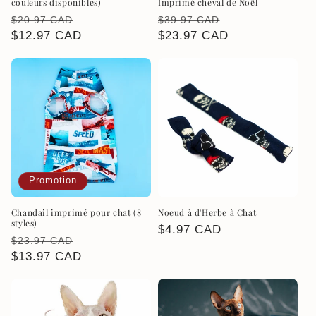
couleurs disponibles)
Imprimé cheval de Noël
Prix
Prix
Prix
Prix
$20.97 CAD
$39.97 CAD
habituel
$12.97 CAD
promotionnel
habituel
$23.97 CAD
promotionnel
Promotion
Chandail imprimé pour chat (8
Noeud à d'Herbe à Chat
styles)
Prix
$4.97 CAD
Prix
Prix
$23.97 CAD
habituel
habituel
$13.97 CAD
promotionnel