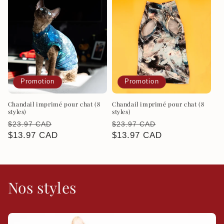
Promotion
Promotion
Chandail imprimé pour chat (8
Chandail imprimé pour chat (8
styles)
styles)
Prix
Prix
Prix
Prix
$23.97 CAD
$23.97 CAD
habituel
$13.97 CAD
promotionnel
habituel
$13.97 CAD
promotionnel
Nos styles