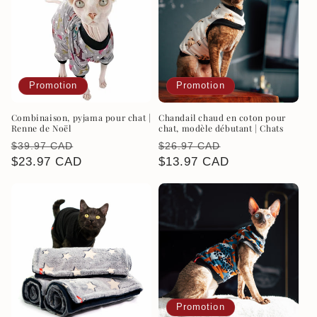
Promotion
Promotion
Combinaison, pyjama pour chat |
Chandail chaud en coton pour
Renne de Noël
chat, modèle débutant | Chats
Prix
Prix
Prix
Prix
$39.97 CAD
$26.97 CAD
habituel
$23.97 CAD
promotionnel
habituel
$13.97 CAD
promotionnel
Promotion