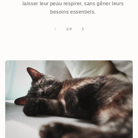
laisser leur peau respirer, sans gêner leurs
besoins essentiels.
de
1
/
3