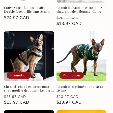
Couverture | Étoiles Polaire
Chandail chaud en coton pour
Double face, brille dans le noir
chat, modèle débutant | Camo
Prix
$24.97 CAD
Prix
Prix
$26.97 CAD
habituel
habituel
$13.97 CAD
promotionnel
Promotion
Promotion
Chandail chaud en coton pour
Chandail imprimé pour chat (8
chat, modèle débutant | Léopards
styles)
Prix
Prix
Prix
Prix
$26.97 CAD
$23.97 CAD
habituel
$13.97 CAD
promotionnel
habituel
$13.97 CAD
promotionnel