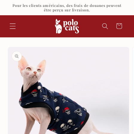
et
Pour les clients américains, des frais de douanes peuvent
passer
être perçu sur livraison.
au
contenu
Panier
Passer aux
informations
produits