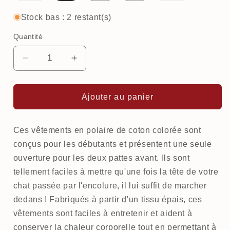
ou
ou
indisponible
indisponible
Stock bas : 2 restant(s)
Quantité
Réduire
Augmenter
la
la
quantité
quantité
de
de
Ajouter au panier
Chandail
Chandail
chaud
chaud
en
en
Ces vêtements en polaire de coton colorée sont
coton
coton
conçus pour les débutants et présentent une seule
pour
pour
ouverture pour les deux pattes avant. Ils sont
chat,
chat,
tellement faciles à mettre qu'une fois la tête de votre
modèle
modèle
chat passée par l'encolure, il lui suffit de marcher
débutant
débutant
|
|
dedans ! Fabriqués à partir d'un tissu épais, ces
Pirates
Pirates
vêtements sont faciles à entretenir et aident à
conserver la chaleur corporelle tout en permettant à