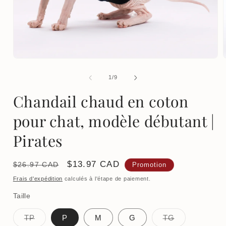
Ouvrir
le
l
média
de
1
/
9
1
dans
Chandail chaud en coton
une
fenêtre
f
modale
pour chat, modèle débutant |
Pirates
Prix
Prix
$13.97 CAD
$26.97 CAD
Promotion
habituel
promotionnel
Frais d'expédition
calculés à l'étape de paiement.
Taille
Variante
Variante
TP
P
M
G
TG
épuisée
épuisée